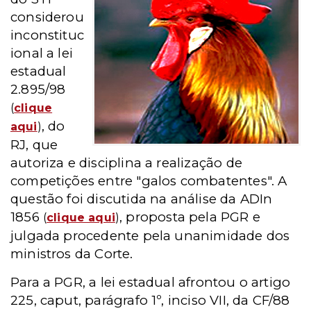
considerou
inconstituc
ional a lei
estadual
2.895/98
(
clique
, do
aqui
)
RJ, que
autoriza e disciplina a realização de
competições entre "galos combatentes". A
questão foi discutida na análise da ADIn
1856
, proposta pela PGR e
(
clique aqui
)
julgada procedente pela unanimidade dos
ministros da Corte.
Para a PGR, a lei estadual afrontou o artigo
225, caput, parágrafo 1º, inciso VII, da CF/88