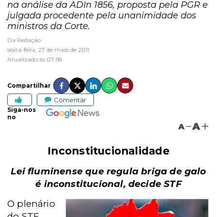
na análise da ADIn 1856, proposta pela PGR e
julgada procedente pela unanimidade dos
ministros da Corte.
Da Redação
sexta-feira, 27 de maio de 2011
Atualizado às 07:58
Compartilhar
Comentar
Siga-nos
no
A
A
Inconstitucionalidade
Lei fluminense que regula briga de galo
é inconstitucional, decide STF
O plenário
do STF