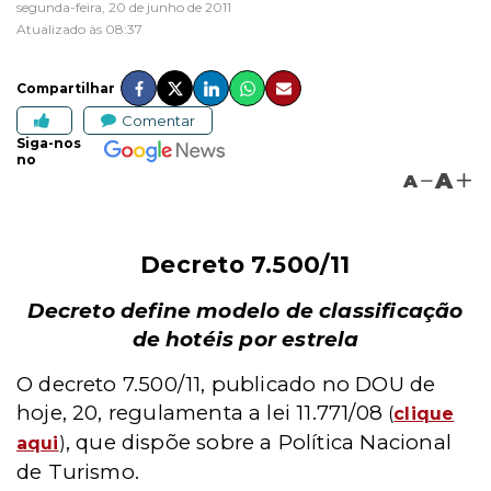
segunda-feira, 20 de junho de 2011
Atualizado às 08:37
Compartilhar
Comentar
Siga-nos
no
A
A
Decreto 7.500/11
Decreto define modelo de classificação
de hotéis por estrela
O decreto 7.500/11, publicado no DOU de
hoje, 20, regulamenta a lei 11.771/08
(
clique
, que dispõe sobre a Política Nacional
aqui
)
de Turismo.