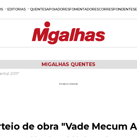
OS
EDITORIAS
QUENTES
APOIADORES
FOMENTADORES
CORRESPONDENTES
MIGALHAS QUENTES
ntal 2011"
PUBLICIDADE
rteio de obra "Vade Mecum A