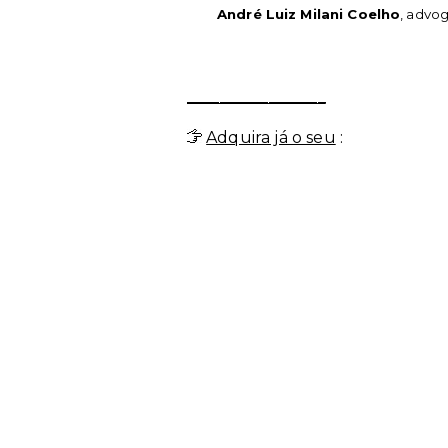
André Luiz Milani Coelho
, advo
_________________
Adquira já o seu
: