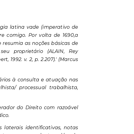
a latina vade (imperativo de
re comigo. Por volta de 1690,a
e resumia as noções básicas de
eu proprietário (ALAIN, Rey
t, 1992. v. 2, p. 2.207)
.
'
(Marcus
ários à consulta e atuação nas
lhista/ processual trabalhista,
rador do Direito com razoável
ico.
laterais identificativas, notas