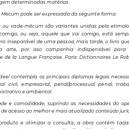
egem determinadas matérias.
 Mecum pode ser expressada da seguinte forma:
u vade-mécum são variantes unidas pela etimologi
 comigo, ou seja, aquele que vai comigo, está semp
ro inseparável de uma pessoa; mais tarde, o livro qu
arte, por isso companhia indispensável para s
que de la Langue Française.
Paris: Dictionnaires Le Rober
deel contempla os principais diplomas legais necess
ual civil, empresarial, penal/processual penal, traba
nistrativo e ambiental.
ade e comodidade, suprindo as necessidades do ope
de acesso ao melhor e mais atualizado conteúdo juríd
roduto e otimizar a consulta, a obra contém tarjas 