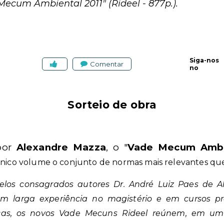
cum Ambiental 2011" (Rideel - 877p.).
Siga-nos
Comentar
no
Sorteio de obra
por
Alexandre Mazza
, o "
Vade Mecum Ambi
ico volume o conjunto de normas mais relevantes qu
los consagrados autores Dr. André Luiz Paes de A
com larga experiência no magistério e em cursos pr
ídicas, os novos Vade Mecuns Rideel reúnem, em um