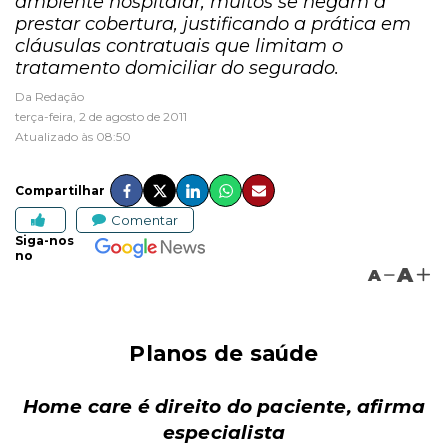
ambiente hospitalar, muitos se negam a
prestar cobertura, justificando a prática em
cláusulas contratuais que limitam o
tratamento domiciliar do segurado.
Da Redação
terça-feira, 2 de agosto de 2011
Atualizado às 08:50
Compartilhar
Comentar
Siga-nos
no
A
A
Planos de saúde
Home care é direito do paciente, afirma
especialista