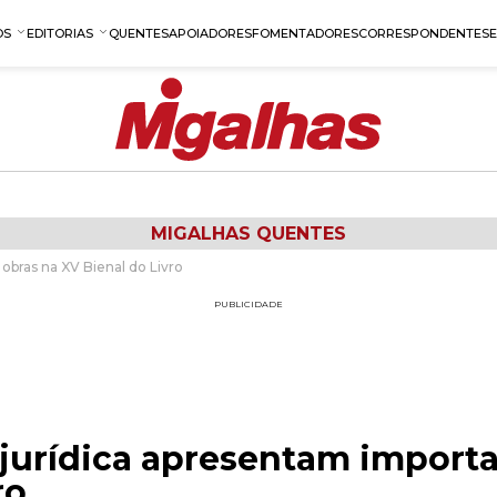
OS
EDITORIAS
QUENTES
APOIADORES
FOMENTADORES
CORRESPONDENTES
MIGALHAS QUENTES
obras na XV Bienal do Livro
PUBLICIDADE
 jurídica apresentam import
ro