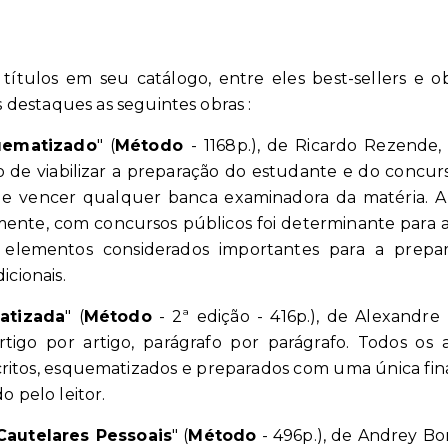
ítulos em seu catálogo, entre eles best-sellers e ob
 destaques as seguintes obras :
uematizado
"
(
Método
- 1168p.)
, de Ricardo Rezende,
 de viabilizar a preparação do estudante e do concurs
 e vencer qualquer banca examinadora da matéria. A
lmente, com concursos públicos foi determinante para a
 elementos considerados importantes para a prepar
cionais.
atizada
"
(
Método
- 2ª edição - 416p.)
, de Alexandre 
tigo por artigo, parágrafo por parágrafo. Todos os 
ritos, esquematizados e preparados com uma única fina
 pelo leitor.
Cautelares Pessoais
"
(
Método
- 496p.)
, de Andrey Bo