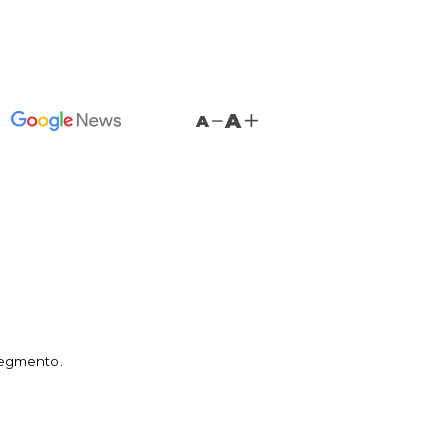
A
A
segmento.