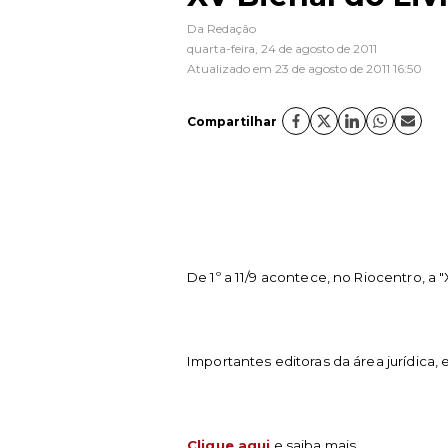
Da Redação
quarta-feira, 24 de agosto de 2011
Atualizado em 23 de agosto de 2011 16:50
Compartilhar
De 1º a 11/9 acontece, no Riocentro, a 
I
mportantes editoras da área jurídica, 
Clique aqui
e saiba mais.