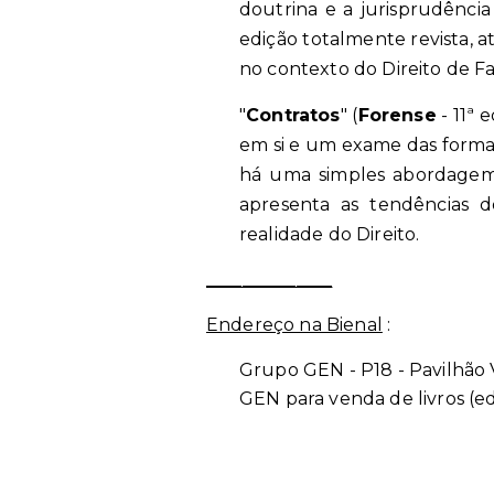
doutrina e a jurisprudência
edição totalmente revista, 
no contexto do Direito de Fa
"
Contratos
"
(
Forense
- 11ª e
em si e um exame das formas
há uma simples abordagem me
apresenta as tendências d
realidade do Direito.
______________
Endereço na Bienal
:
Grupo GEN - P18 - Pavilhão
GEN para venda de livros (ed