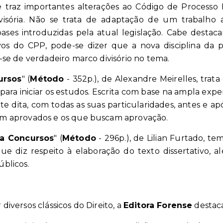
ue traz importantes alterações ao Código de Processo
ovisória. Não se trata de adaptação de um trabalho
ses introduzidas pela atual legislação. Cabe destaca
ivos do CPP, pode-se dizer que a nova disciplina da 
o-se de verdadeiro marco divisório no tema.
ursos
"
(
Método
- 352p.)
, de Alexandre Meirelles, trat
ra iniciar os estudos. Escrita com base na ampla exper
 dita, com todas as suas particularidades, antes e após
ram aprovados e os que buscam aprovação.
ra Concursos
"
(
Método
- 296p.)
, de Lilian Furtado, t
 diz respeito à elaboração do texto dissertativo, 
úblicos.
versos clássicos do Direito, a
Editora Forense
destaca