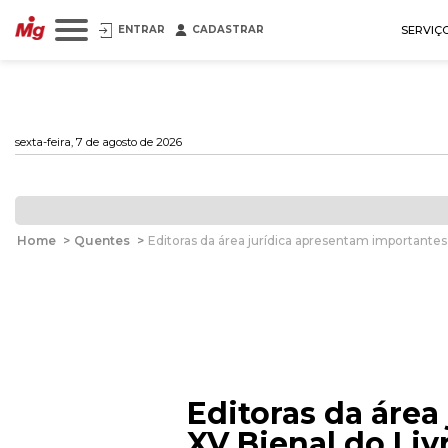
ENTRAR
CADASTRAR
SERVIÇ
sexta-feira, 7 de agosto de 2026
Home
>
Quentes
>
Editoras da área jurídica apresentam importantes 
Editoras da área
XV Bienal do Liv