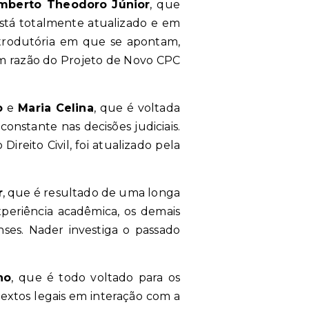
mberto Theodoro
Júnior
, que
está totalmente atualizado e em
ntrodutória em que se apontam,
 em razão do Projeto de Novo CPC
o
e
Maria Celina
,
que é voltada
onstante nas decisões judiciais.
ireito Civil, foi atualizado pela
r
, que é resultado de uma longa
xperiência acadêmica, os demais
ses. Nader investiga o passado
no
,
que é todo voltado para os
textos legais em interação com a