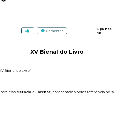
Siga-nos
Comentar
no
XV
Bienal do Livro
"XV
Bienal do Livro".
entre elas
Método
e
Forense
, apresentarão obras referência no 