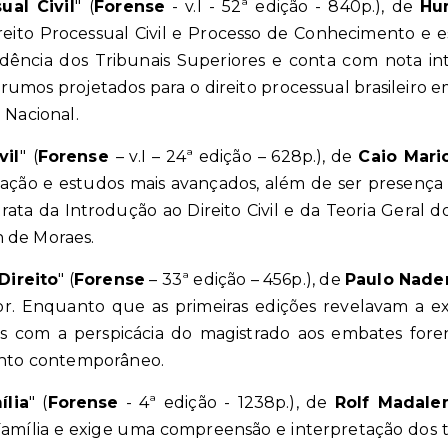
ual Civil
"
(
Forense
- v.I - 52ª edição - 840p.)
, de
Hu
reito Processual Civil e Processo de Conhecimento e 
dência dos Tribunais Superiores e conta com nota i
s rumos projetados para o direito processual brasileiro
 Nacional.
vil
"
(
Forense
– v.I – 24ª edição – 628p.)
, de
Caio Mari
uação e estudos mais avançados, além de ser presença c
ata da Introdução ao Direito Civil e da Teoria Geral do D
n de Moraes.
Direito
"
(
Forense
– 33ª edição – 456p.)
, de
Paulo Nade
tor. Enquanto que as
primeiras edições revelavam a e
 com a perspicácia do magistrado aos embates foren
ento contemporâneo.
ília
"
(
Forense
- 4ª edição - 1238p.)
, de
Rolf Madale
 Família e exige uma compreensão e
interpretação dos 