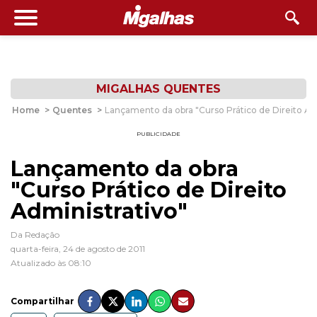
MIGALHAS QUENTES
Home
>
Quentes
>
Lançamento da obra "Curso Prático de Direito Ad
PUBLICIDADE
Lançamento da obra
"Curso Prático de Direito
Administrativo"
Da Redação
quarta-feira, 24 de agosto de 2011
Atualizado às 08:10
Compartilhar