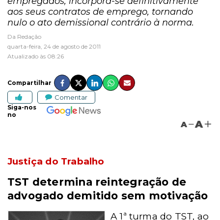
empregados, incorpora-se definitivamente
aos seus contratos de emprego, tornando
nulo o ato demissional contrário à norma.
Da Redação
quarta-feira, 24 de agosto de 2011
Atualizado às 08:26
Compartilhar
Comentar
Siga-nos
no
A
A
Justiça do Trabalho
TST determina reintegração de
advogado demitido sem motivação
A 1ª turma do TST, ao