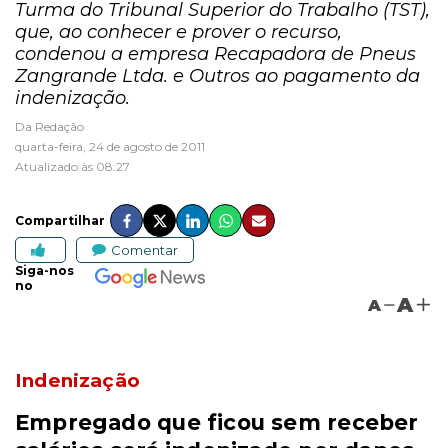
Turma do Tribunal Superior do Trabalho (TST),
que, ao conhecer e prover o recurso,
condenou a empresa Recapadora de Pneus
Zangrande Ltda. e Outros ao pagamento da
indenização.
Da Redação
quarta-feira, 24 de agosto de 2011
Atualizado às 08:27
Compartilhar
Comentar
Siga-nos
no
A
A
Indenização
Empregado que ficou sem receber