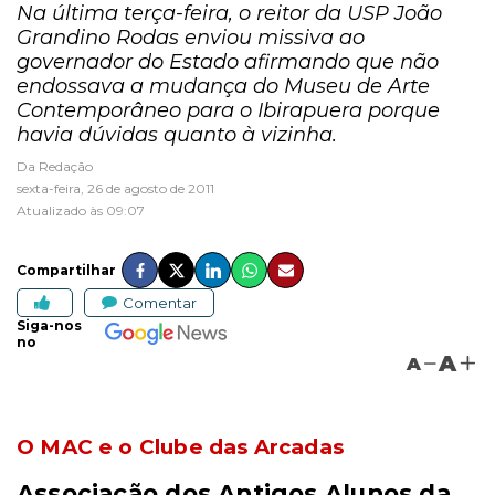
Na última terça-feira, o reitor da USP João
Grandino Rodas enviou missiva ao
governador do Estado afirmando que não
endossava a mudança do Museu de Arte
Contemporâneo para o Ibirapuera porque
havia dúvidas quanto à vizinha.
Da Redação
sexta-feira, 26 de agosto de 2011
Atualizado às 09:07
Compartilhar
Comentar
Siga-nos
no
A
A
O MAC e o Clube das Arcadas
Associação dos Antigos Alunos da