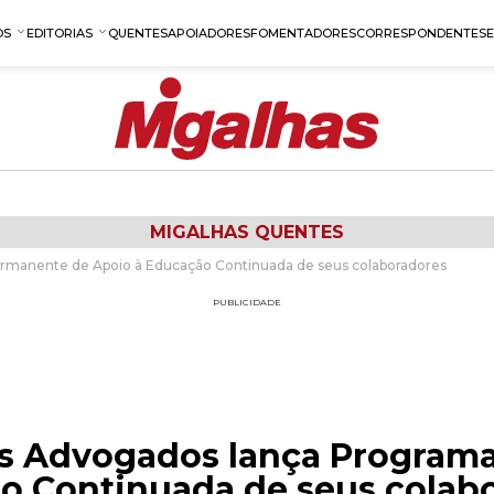
OS
EDITORIAS
QUENTES
APOIADORES
FOMENTADORES
CORRESPONDENTES
MIGALHAS QUENTES
rmanente de Apoio à Educação Continuada de seus colaboradores
PUBLICIDADE
as Advogados lança Program
o Continuada de seus colab