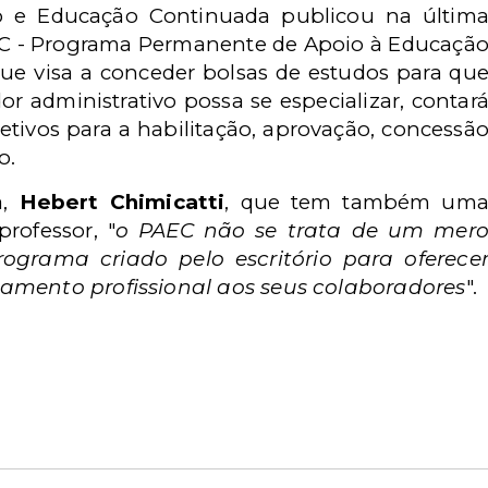
co e Educação Continuada publicou na últim
 PAEC - Programa Permanente de Apoio à Educaçã
ue visa a conceder bolsas de estudos para qu
r administrativo possa se especializar, contar
jetivos para a habilitação, aprovação, concessã
o.
a,
Hebert Chimicatti
, que tem também um
rofessor, "
o PAEC não se trata de um mer
rograma criado pelo escritório para oferece
amento profissional aos seus colaboradores
".