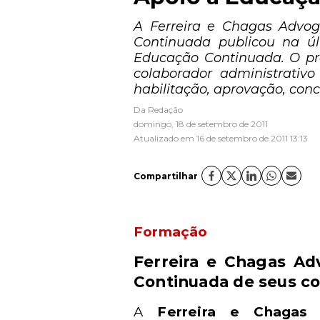
A Ferreira e Chagas Advog
Continuada publicou na úl
Educação Continuada. O pr
colaborador administrativo
habilitação, aprovação, con
Da Redação
domingo, 18 de setembro de 2011
Atualizado em 16 de setembro de 2011 13:13
Compartilhar
Formação
Ferreira e Chagas A
Continuada de seus c
A
Ferreira e Chagas