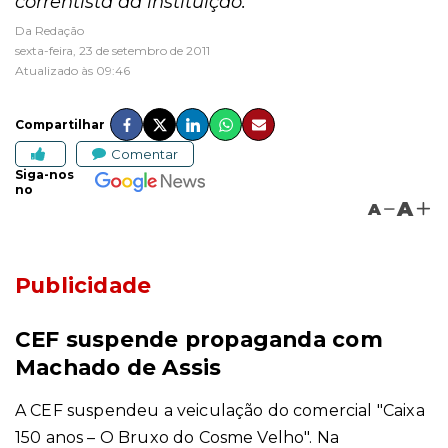
correntista da instituição.
Da Redação
sexta-feira, 23 de setembro de 2011
Atualizado às 09:46
Compartilhar
Comentar
Siga-nos
no
A
A
Publicidade
CEF suspende propaganda com
Machado de Assis
A CEF suspendeu a veiculação do comercial "Caixa
150 anos – O Bruxo do Cosme Velho". Na