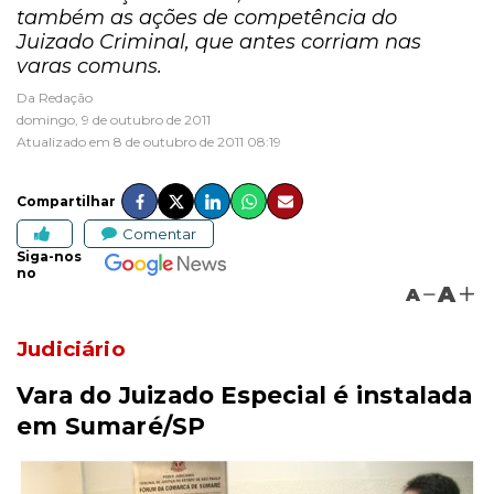
também as ações de competência do
Juizado Criminal, que antes corriam nas
varas comuns.
Da Redação
domingo, 9 de outubro de 2011
Atualizado em 8 de outubro de 2011 08:19
Compartilhar
Comentar
Siga-nos
no
A
A
Judiciário
Vara do Juizado Especial é instalada
em Sumaré/SP