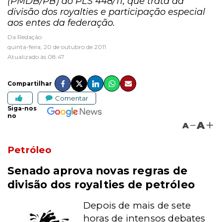
(PMDB/PB) ao PLS 448/11, que trata da
divisão dos royalties e participação especial
aos entes da federação.
Da Redação
quinta-feira, 20 de outubro de 2011
Atualizado às 08:47
Compartilhar
Comentar
Siga-nos
no
A
A
Petróleo
Senado aprova novas regras de
divisão dos royalties de petróleo
Depois de mais de sete
horas de intensos debates