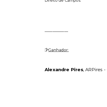
Direito de Campos.
____________
Ganhador:
Alexandre Pires
, ARPires 