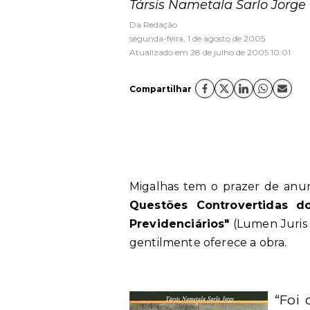
Társis Nametala Sarlo Jorge
Da Redação
segunda-feira, 1 de agosto de 2005
Atualizado em 28 de julho de 2005 10:01
Compartilhar
Migalhas tem o prazer de anun
Questões Controvertidas d
Previdenciários"
(Lumen Juris 
gentilmente oferece a obra.
“Foi 