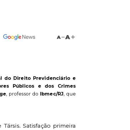
A
A
l do Direito Previdenciário e
ores Públicos e dos Crimes
rge
, professor do
Ibmec/RJ
, que
Társis. Satisfação primeira