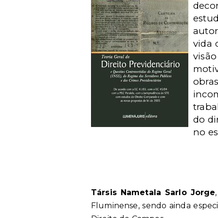
deco
estud
autor
vida 
visã
motiv
obra
inco
traba
do di
no e
Társis Nametala Sarlo Jorge
Fluminense, sendo ainda especi