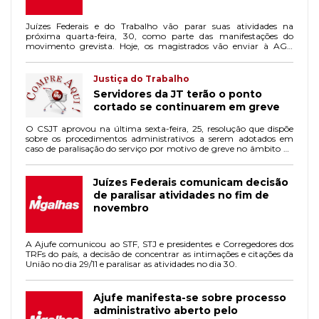
Juízes Federais e do Trabalho vão parar suas atividades na
próxima quarta-feira, 30, como parte das manifestações do
movimento grevista. Hoje, os magistrados vão enviar à AGU
todas as citações e intimações acumuladas desde o dia 17/10, que
estavam paradas para pressionar o Executivo pela liberação de
recursos para o reajuste salarial dos juízes.
Justiça do Trabalho
Servidores da JT terão o ponto
cortado se continuarem em greve
O CSJT aprovou na última sexta-feira, 25, resolução que dispõe
sobre os procedimentos administrativos a serem adotados em
caso de paralisação do serviço por motivo de greve no âmbito do
Conselho e da JT de 1º e 2º graus.
Juízes Federais comunicam decisão
de paralisar atividades no fim de
novembro
A Ajufe comunicou ao STF, STJ e presidentes e Corregedores dos
TRFs do país, a decisão de concentrar as intimações e citações da
União no dia 29/11 e paralisar as atividades no dia 30.
Ajufe manifesta-se sobre processo
administrativo aberto pelo