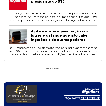
presidente do STJ
Em relação ao procedimento aberto no CJF pelo presidente do
STJ, ministro Ari Pargendler, para apurar as condutas dos juízes
Federais que concentrarem as citações e intimações dos processos
da União e autarquias para o dia 29/11 e paralisarem as atividades
no dia 30/11, Gabriel Wedy, presidente da Ajufe, enviou
comunicado.
Ajufe esclarece paralisação dos
juízes e defende que não cabe
ingerência de outros poderes
Os juízes federais anunciaram que vão paralisar suas atividades no
dia 30/11 para reivindicar uma política remuneratória e
previdenciária, melhoria das condições de trabalho e mais
segurança. A decisão foi tomada em assembleia geral da Ajufe.
PUBLICIDADE
FAÇA PARTE!
CADASTRE-SE