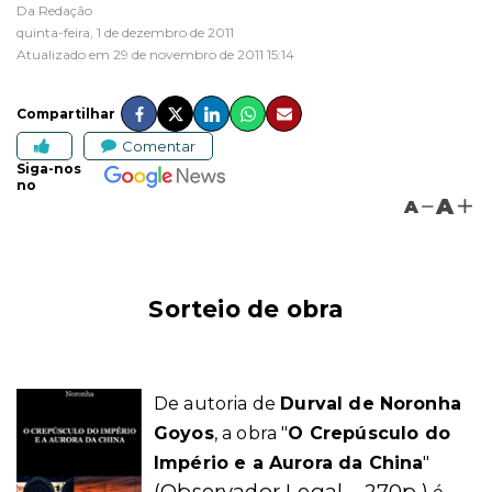
Da Redação
quinta-feira, 1 de dezembro de 2011
Atualizado em 29 de novembro de 2011 15:14
Compartilhar
Comentar
Siga-nos
no
A
A
Sorteio de obra
De autoria de
Durval de Noronha
Goyos
, a obra
"
O Crepúsculo do
Império e a Aurora da China
"
(Observador Legal – 270p.)