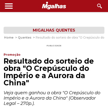
MIGALHAS QUENTES
Home
>
Quentes
>
Resultado do sorteio de obra "O Crepúsculo do Im
PUBLICIDADE
Promoção
Resultado do sorteio de
obra "O Crepúsculo do
Império e a Aurora da
China"
Veja quem ganhou a obra "O Crepúsculo do
Império e a Aurora da China" (Observador
Legal – 270p.).