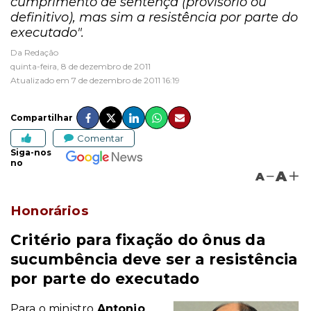
cumprimento de sentença (provisório ou
definitivo), mas sim a resistência por parte do
executado".
Da Redação
quinta-feira, 8 de dezembro de 2011
Atualizado em 7 de dezembro de 2011 16:19
Compartilhar
Comentar
Siga-nos
no
A
A
Honorários
Critério para fixação do ônus da
sucumbência deve ser a resistência
por parte do executado
Para o ministro
Antonio