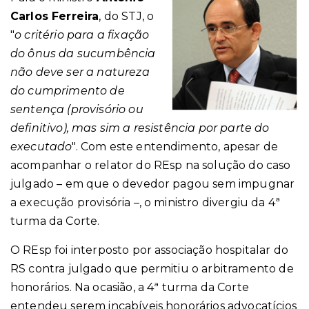
Carlos Ferreira
, do STJ, o
"
o critério para a fixação
do ônus da sucumbência
não deve ser a natureza
do cumprimento de
sentença (provisório ou
definitivo), mas sim a resistência por parte do
executado
". Com este entendimento, apesar de
acompanhar o relator do REsp na solução do caso
julgado – em que o devedor pagou sem impugnar
a execução provisória –, o ministro divergiu da 4ª
turma da Corte.
O REsp foi interposto por associação hospitalar do
RS contra julgado que permitiu o arbitramento de
honorários. Na ocasião, a
4ª turma da Corte
entendeu serem incabíveis honorários advocatícios