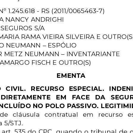
1.245.618 - RS (2011/0065463-7)
RA NANCY ANDRIGHI
 SEGUROS S/A
MARIA RAMA VIEIRA SILVEIRA E OUTRO(S
TO NEUMANN – ESPÓLIO
AIR METZ NEUMANN – INVENTARIANTE
AMARGO FISCH E OUTRO(S)
EMENTA
 CIVIL. RECURSO ESPECIAL. INDEN
DIRETAMENTE EM FACE DA SEGU
NCLUÍDO NO POLO PASSIVO. LEGITIMI
e cláusula contratual em recurso esp
 5/STJ.
 art. 535 do CPC, quando o tribunal de