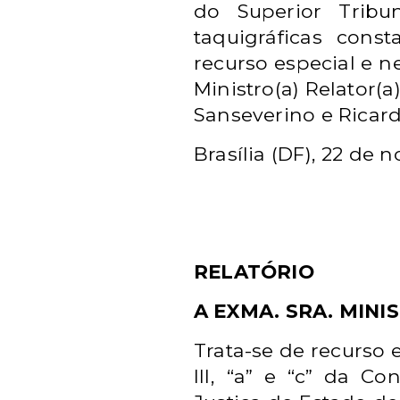
do Superior Tribu
taquigráficas con
recurso especial e n
Ministro(a) Relator(a
Sanseverino e Ricard
Brasília (DF), 22 de
RELATÓRIO
A EXMA. SRA. MINI
Trata-se de recurso 
III, “a” e “c” da C