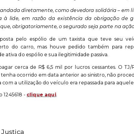
ndada diretamente, como devedora solidária – em lit
à lide, em razão da existência da obrigação de g
ue, obrigatoriamente, o segurado seja parte na açã
oposta pelo espólio de um taxista que teve seu veí
erto do carro, mas houve pedido também para repa
 ativa do espólio e sua ilegitimidade passiva.
agar cerca de R$ 6,5 mil por lucros cessantes. O TJ
 tenha ocorrido em data anterior ao sinistro, não proced
 com a utilização do veículo era repassada para aquele.
p 1245618 -
clique aqui
.
 Justiça