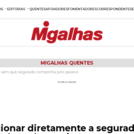
OS
EDITORIAS
QUENTES
APOIADORES
FOMENTADORES
CORRESPONDENTES
MIGALHAS QUENTES
a, sem que segurado componha polo passivo
PUBLICIDADE
cionar diretamente a segura