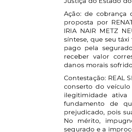
Justiça do Estado do
Ação: de cobrança 
proposta por RENA
IRIA NAIR METZ NE
síntese, que seu táxi
pago pela segurado
receber valor corr
danos morais sofrido
Contestação: REAL S
conserto do veículo
ilegitimidade ativ
fundamento de qu
prejudicado, pois su
No mérito, impugno
segurado e a impro