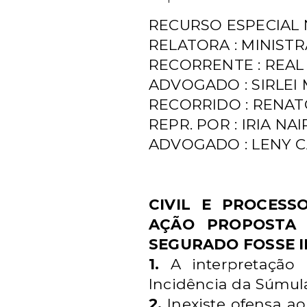
RECURSO ESPECIAL Nº 
RELATORA : MINIST
RECORRENTE : REAL
ADVOGADO : SIRLEI 
RECORRIDO : RENA
REPR. POR : IRIA N
ADVOGADO : LENY C
CIVIL E PROCESSO
AÇÃO PROPOSTA 
SEGURADO FOSSE I
1.
A interpretação d
Incidência da Súmula
2.
Inexiste ofensa ao