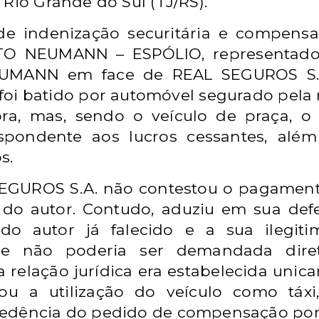
 Rio Grande do Sul (TJ/RS).
de indenização securitária e compens
TO NEUMANN – ESPÓLIO, representado 
UMANN em face de REAL SEGUROS S.A
 foi batido por automóvel segurado pela r
ra, mas, sendo o veículo de praça, o
espondente aos lucros cessantes, al
s.
EGUROS S.A. não contestou o pagamento
 do autor. Contudo, aduziu em sua defe
a do autor já falecido e a sua ilegit
e não poderia ser demandada diret
a relação jurídica era estabelecida uni
u a utilização do veículo como táxi,
cedência do pedido de compensação por