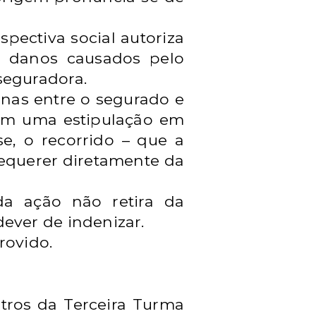
pectiva social autoriza
s danos causados pelo
seguradora.
enas entre o segurado e
tém uma estipulação em
se, o recorrido – que a
requerer diretamente da
a ação não retira da
dever de indenizar.
rovido.
stros da Terceira Turma