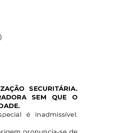
)
IZAÇÃO SECURITÁRIA.
RADORA SEM QUE O
DADE.
ecial é inadmissível.
 origem pronuncia-se de