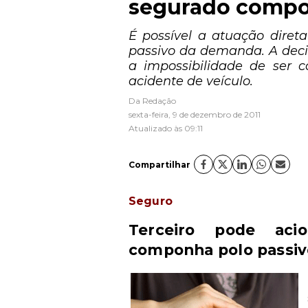
segurado compo
É possível a atuação diret
passivo da demanda. A deci
a impossibilidade de ser 
acidente de veículo.
Da Redação
sexta-feira, 9 de dezembro de 2011
Atualizado às 09:11
Compartilhar
Seguro
Terceiro pode aci
componha polo passiv