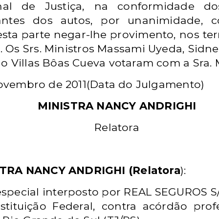
nal de Justiça, na conformidade d
stantes dos autos, por unanimidade,
esta parte negar-lhe provimento, nos ter
). Os Srs. Ministros Massami Uyeda, Sidne
o Villas Bôas Cueva votaram com a Sra. M
 novembro de 2011(Data do Julgamento)
MINISTRA NANCY ANDRIGHI
Relatora
STRA NANCY ANDRIGHI (Relatora
):
especial interposto por REAL SEGUROS S/
onstituição Federal, contra acórdão pro