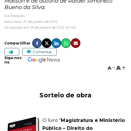
Masson e de autoria de Rafael Simonetti
Bueno da Silva.
Da Redação
sexta-feira, 27 de janeiro de 2012
Atualizado em 25 de janeiro de 2012 09:00
Compartilhar
Comentar
Siga-nos
no
A
A
Sorteio de obra
O livro
"
Magistratura e Ministério
Público – Direito do