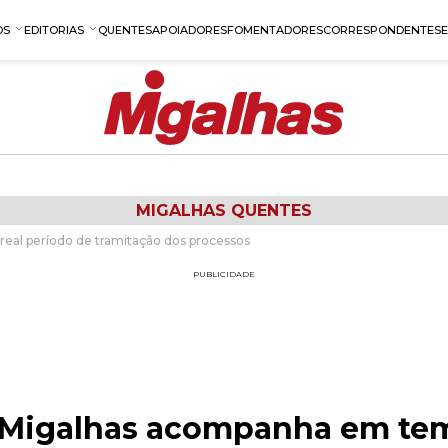
OS
EDITORIAS
QUENTES
APOIADORES
FOMENTADORES
CORRESPONDENTES
MIGALHAS QUENTES
eal período de tramitação dos processos
PUBLICIDADE
 Migalhas acompanha em tem