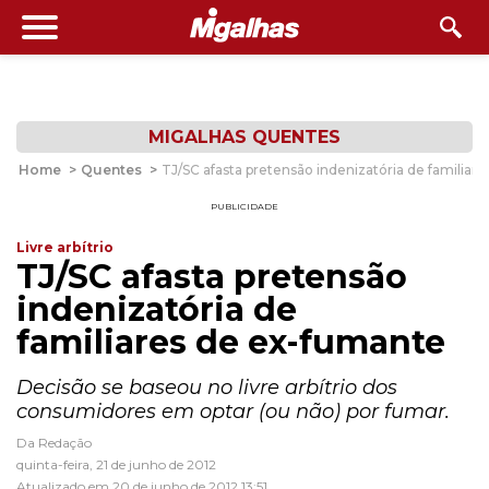
MIGALHAS QUENTES
Home
>
Quentes
>
TJ/SC afasta pretensão indenizatória de familiar
PUBLICIDADE
Livre arbítrio
TJ/SC afasta pretensão
indenizatória de
familiares de ex-fumante
Decisão se baseou no livre arbítrio dos
consumidores em optar (ou não) por fumar.
Da Redação
quinta-feira, 21 de junho de 2012
Atualizado em 20 de junho de 2012 13:51