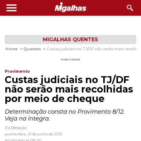
MIGALHAS QUENTES
Home
>
Quentes
>
Custas judiciais no TJ/DF não serão mais recolhi
PUBLICIDADE
Provimento
Custas judiciais no TJ/DF
não serão mais recolhidas
por meio de cheque
Determinação consta no Provimento 8/12.
Veja na íntegra.
Da Redação
quinta-feira, 21 de junho de 2012
Atualizado às 08:30