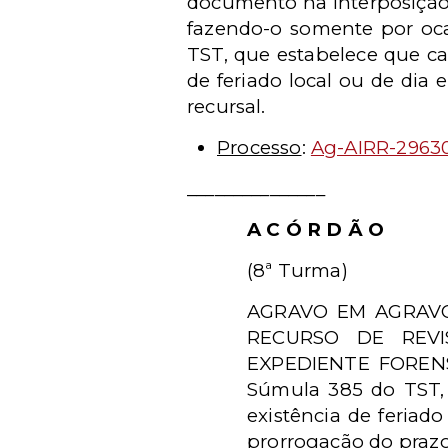
documento na interposição 
fazendo-o somente por oc
TST, que estabelece que ca
de feriado local ou de dia
recursal.
Processo
:
Ag-AIRR-29630
_______________
A C Ó R D Ã O
(8ª Turma)
AGRAVO EM AGRAVO
RECURSO DE REV
EXPEDIENTE FOREN
Súmula 385 do TST, 
existência de feriado
prorrogação do prazo