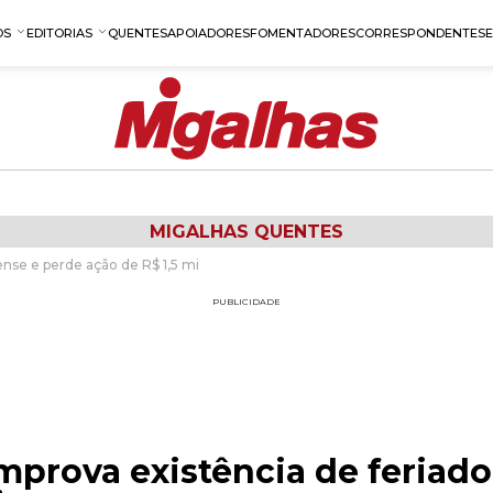
OS
EDITORIAS
QUENTES
APOIADORES
FOMENTADORES
CORRESPONDENTES
MIGALHAS QUENTES
nse e perde ação de R$ 1,5 mi
PUBLICIDADE
prova existência de feriado