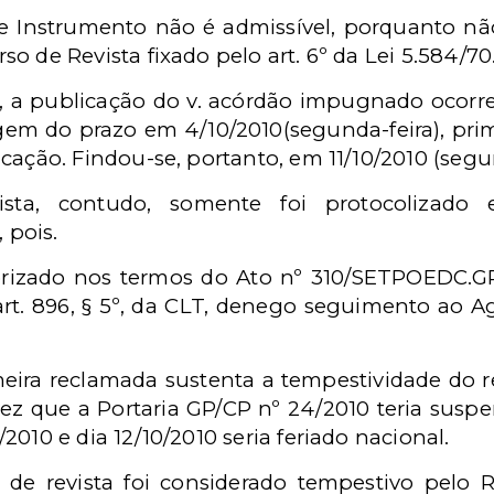
e Instrumento não é admissível, porquanto nã
so de Revista fixado pelo art. 6º da Lei 5.584/70
, a publicação do v. acórdão impugnado ocorreu 
gem do prazo em 4/10/2010(segunda-feira), prim
icação. Findou-se, portanto, em 11/10/2010 (segun
ta, contudo, somente foi protocolizado em 
pois.
orizado nos termos do Ato nº 310/SETPOEDC.GP
. 896, § 5º, da CLT, denego seguimento ao Ag
eira reclamada sustenta a tempestividade do re
ez que a Portaria GP/CP nº 24/2010 teria sus
2010 e dia 12/10/2010 seria feriado nacional.
 de revista foi considerado tempestivo pelo 