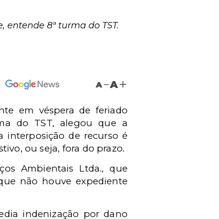
, entende 8ª turma do TST.
A
A
te em véspera de feriado
urma do TST, alegou que a
 interposição de recurso é
ivo, ou seja, fora do prazo.
os Ambientais Ltda., que
o que não houve expediente
pedia indenização por dano