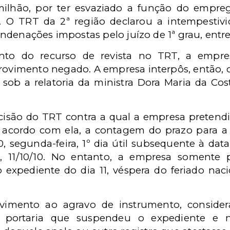
milhão, por ter esvaziado a função do empr
. O TRT da 2ª região declarou a intempestiv
denações impostas pelo juízo de 1ª grau, entre
nto do recurso de revista no TRT, a empr
rovimento negado. A empresa interpôs, então, 
, sob a relatoria da ministra Dora Maria da C
ecisão do TRT contra a qual a empresa pretendi
De acordo com ela, a contagem do prazo para a
, segunda-feira, 1º dia útil subsequente à data
e, 11/10/10. No entanto, a empresa somente 
expediente do dia 11, véspera do feriado nacio
vimento ao agravo de instrumento, conside
 portaria que suspendeu o expediente e 