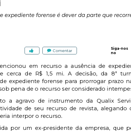
i
expediente forense é dever da parte que recorre
Siga-nos
Comentar
no
cionou em recurso a ausência de expedien
de cerca de R$ 1,5 mi. A decisão, da 8ª t
e expediente forense para prorrogar prazo na
 sob pena de o recurso ser considerado intempest
o a agravo de instrumento da Qualix Serviç
tividade de seu recurso de revista, alegand
ria interpor o recurso.
vida por um ex-presidente da empresa, que 