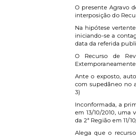
O presente Agravo d
interposição do Recur
Na hipótese vertente
iniciando-se a conta
data da referida publ
O Recurso de Revis
Extemporaneamente, 
Ante o exposto, aut
com supedâneo no art
3)
Inconformada, a prim
em 13/10/2010, uma v
da 2ª Região em 11/10/
Alega que o recurso