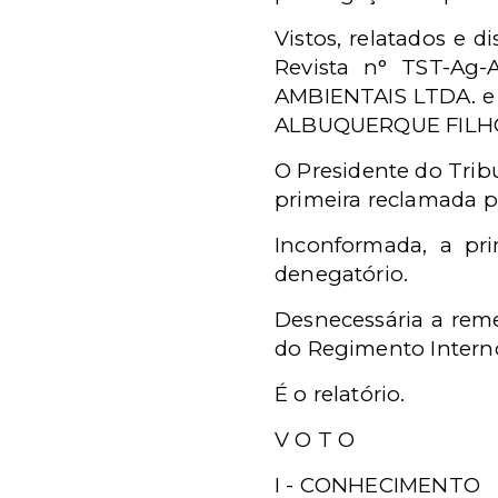
Vistos, relatados e 
Revista n° TST-Ag-
AMBIENTAIS LTDA. 
ALBUQUERQUE FILH
O Presidente do Tri
primeira reclamada p
Inconformada, a pr
denegatório.
Desnecessária a reme
do Regimento Intern
É o relatório.
V O T O
I - CONHECIMENTO