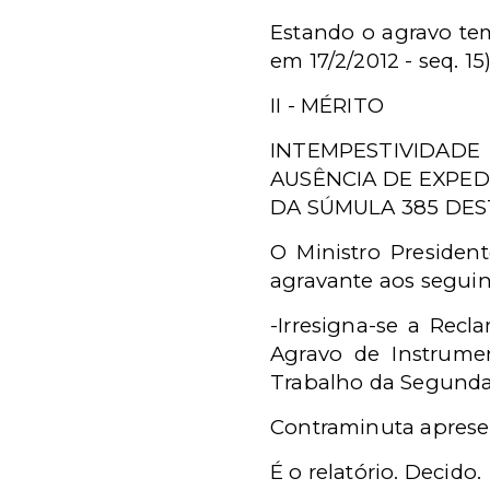
Estando o agravo tem
em 17/2/2012 - seq. 1
II - MÉRITO
INTEMPESTIVIDADE
AUSÊNCIA DE EXPED
DA SÚMULA 385 DES
O Ministro Preside
agravante aos segui
-Irresigna-se a Rec
Agravo de Instrumen
Trabalho da Segunda
Contraminuta aprese
É o relatório. Decido.