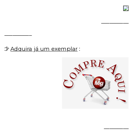
__________
__________
Adquira já um exemplar
:
_________