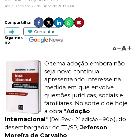
Atualizado em 27 de junho de 2012 10:16
Compartilhar
Comentar
Siga-nos
no
A
A
O tema adoção embora não
seja novo continua
apresentando interesse na
medida em que envolve
questões jurídicas, sociais e
familiares. No sorteio de hoje
a obra "
Adoção
Internacional
"
, do
(Del Rey - 2ª edição – 90p.)
desembargador do TJ/SP,
Jeferson
Moreira de Carvalho
.