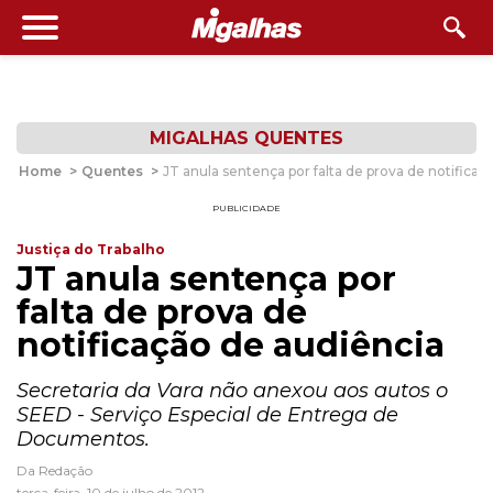
MIGALHAS QUENTES
Home
>
Quentes
>
JT anula sentença por falta de prova de notificaç
PUBLICIDADE
Justiça do Trabalho
JT anula sentença por
falta de prova de
notificação de audiência
Secretaria da Vara não anexou aos autos o
SEED - Serviço Especial de Entrega de
Documentos.
Da Redação
terça-feira, 10 de julho de 2012