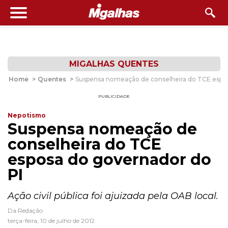
MIGALHAS QUENTES
Home
>
Quentes
>
Suspensa nomeação de conselheira do TCE espos
PUBLICIDADE
Nepotismo
Suspensa nomeação de
conselheira do TCE
esposa do governador do
PI
Ação civil pública foi ajuizada pela OAB local.
Da Redação
terça-feira, 10 de julho de 2012