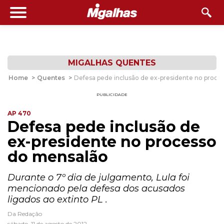
MIGALHAS QUENTES
Home
>
Quentes
>
Defesa pede inclusão de ex-presidente no proce
PUBLICIDADE
AP 470
Defesa pede inclusão de
ex-presidente no processo
do mensalão
Durante o 7º dia de julgamento, Lula foi
mencionado pela defesa dos acusados
ligados ao extinto PL .
Da Redação
sábado, 11 de agosto de 2012