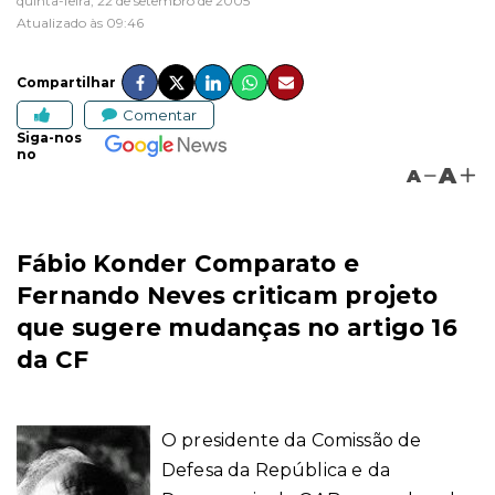
quinta-feira, 22 de setembro de 2005
Atualizado às 09:46
Compartilhar
Comentar
Siga-nos
no
A
A
Fábio Konder Comparato e
Fernando Neves criticam projeto
que sugere mudanças no artigo 16
da CF
O presidente da Comissão de
Defesa da República e da