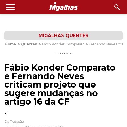
MIGALHAS QUENTES
Home
>
Quentes
>
Fábio Konder Comparato e Fernando Neves critic
PUBLICIDADE
Fábio Konder Comparato
e Fernando Neves
criticam projeto que
sugere mudanças no
artigo 16 da CF
x
Da Redação