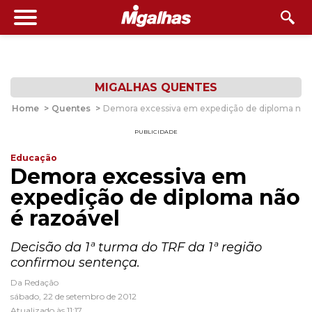
MIGALHAS QUENTES
Home
>
Quentes
>
Demora excessiva em expedição de diploma não 
PUBLICIDADE
Educação
Demora excessiva em
expedição de diploma não
é razoável
Decisão da 1ª turma do TRF da 1ª região
confirmou sentença.
Da Redação
sábado, 22 de setembro de 2012
Atualizado às 11:17