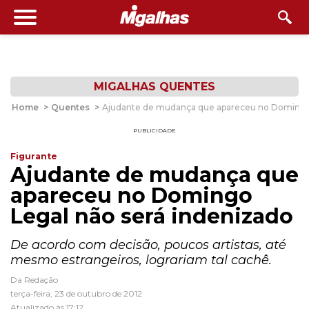
MIGALHAS QUENTES
Home
>
Quentes
>
Ajudante de mudança que apareceu no Domingo 
PUBLICIDADE
Figurante
Ajudante de mudança que
apareceu no Domingo
Legal não será indenizado
De acordo com decisão, poucos artistas, até
mesmo estrangeiros, lograriam tal cachê.
Da Redação
terça-feira, 23 de outubro de 2012
Atualizado às 17:12