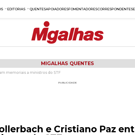
OS
EDITORIAS
QUENTES
APOIADORES
FOMENTADORES
CORRESPONDENTES
MIGALHAS QUENTES
am memoriais a ministros do STF
PUBLICIDADE
llerbach e Cristiano Paz en