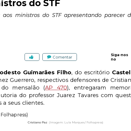
istros do STF
 aos ministros do STF apresentando parecer de
Siga-nos
Comentar
no
Modesto Guimarães Filho
, do escritório
Caste
hez Guerrero, respectivos defensores de Cristi
 do mensalão (
AP 470
), entregaram memori
utoria do professor Juarez Tavares com ques
 a seus clientes.
Cristiano Paz
(Imagem: Lula Marques/ Folhapress)