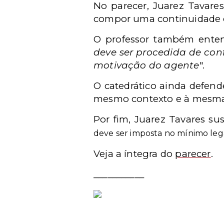
No parecer, Juarez Tavare
compor uma continuidade de
O professor também enten
deve ser procedida de con
motivação do agente
".
O catedrático ainda defend
mesmo contexto e à mesma f
Por fim, Juarez Tavares s
deve ser imposta no mínimo lega
Veja a íntegra do
parecer
.
___________