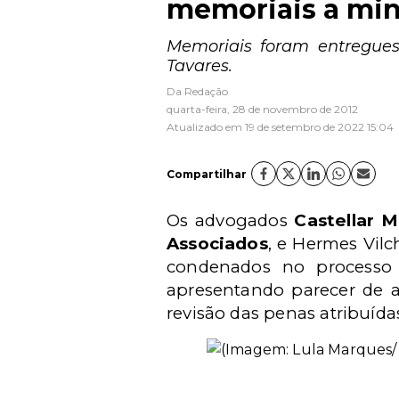
memoriais a min
Memoriais foram entregues
Tavares.
Da Redação
quarta-feira, 28 de novembro de 2012
Atualizado em 19 de setembro de 2022 15:04
Compartilhar
Os advogados
Castellar 
Associados
, e Hermes Vilc
condenados no processo
apresentando parecer de a
revisão das penas atribuídas