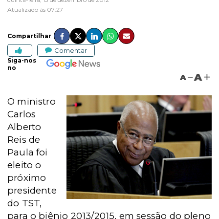
Atualizado às 07:27
Compartilhar
Comentar
Siga-nos
no
A
A
O ministro
Carlos
Alberto
Reis de
Paula foi
eleito o
próximo
presidente
do TST,
para o biênio 2013/2015, em sessão do pleno