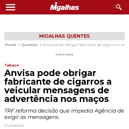
MIGALHAS QUENTES
Home
>
Quentes
>
Anvisa pode obrigar fabricante de cigarros a ve
PUBLICIDADE
Tabaco
Anvisa pode obrigar
fabricante de cigarros a
veicular mensagens de
advertência nos maços
TRF reforma decisão que impedia Agência de
exigir as mensagens.
Da Redação