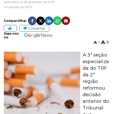
sexta-feira, 14 de dezembro de 2012
Atualizado às 08:19
Compartilhar
Comentar
Siga-nos
no
A
A
A 3ª seção
especializa
da do TRF
da 2ª
região
reformou
decisão
anterior do
Tribunal