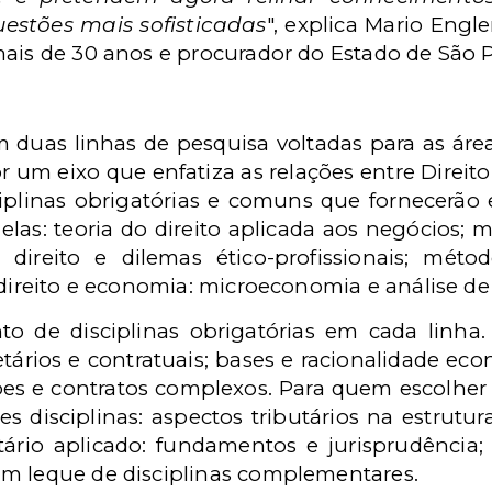
uestões mais sofisticadas
", explica Mario Engl
mais de 30 anos e procurador do Estado de São 
m duas linhas de pesquisa voltadas para as área
 por um eixo que enfatiza as relações entre Direi
iplinas obrigatórias e comuns que fornecerão
 elas: teoria do direito aplicada aos negócios;
 direito e dilemas ético-profissionais; métod
 direito e economia: microeconomia e análise de
 de disciplinas obrigatórias em cada linha.
etários e contratuais; bases e racionalidade eco
ções e contratos complexos. Para quem escolher a 
es disciplinas: aspectos tributários na estrut
utário aplicado: fundamentos e jurisprudência;
m leque de disciplinas complementares.