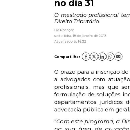
no dia 31
O mestrado profissional te
Direito Tributário.
Da Redação
sexta-feira, 18 de janeiro de 2013
Atualizado às 14:32
Compartilhar
O prazo para a inscrição do
a advogados com atuação 
profissionais, mas que se
formulação de soluções ino
departamentos jurídicos d
advocacia pública em geral
"
Com este programa, a Dir
na sua área de atuação,