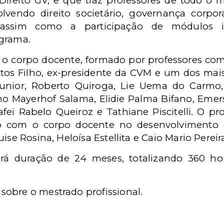
Direito GV, e que traz professores de todo o 
vendo direito societário, governança corpora
l, assim como a participação de módulos i
ograma.
 o corpo docente, formado por professores com
ttos Filho, ex-presidente da CVM e um dos mai
 Junior, Roberto Quiroga, Lie Uema do Carmo
 Mayerhof Salama, Elidie Palma Bifano, Emers
afei Rabelo Queiroz e Tathiane Piscitelli. O p
o com o corpo docente no desenvolvimento d
ise Rosina, Heloísa Estellita e Caio Mario Pereir
erá duração de 24 meses, totalizando 360 ho
sobre o mestrado profissional.