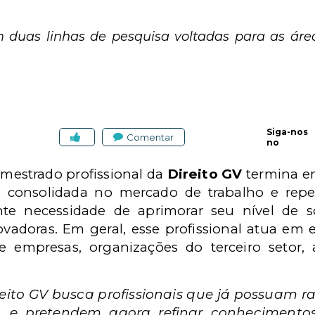
m duas linhas de pesquisa voltadas para as área
Siga-nos
Comentar
no
 mestrado profissional da
Direito GV
termina em
consolidada no mercado de trabalho e reper
nte necessidade de aprimorar seu nível de sof
vadoras. Em geral, esse profissional atua em e
e empresas, organizações do terceiro setor,
.
eito GV busca profissionais que já possuam r
 e pretendem agora refinar conhecimentos