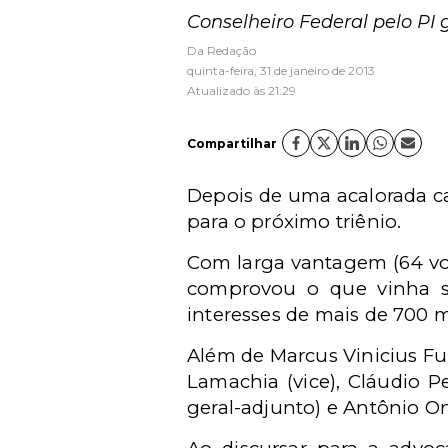
Conselheiro Federal pelo P
Da Redação
quinta-feira, 31 de janeiro de 2013
Atualizado às 21:29
Compartilhar
Depois de uma acalorada ca
para o próximo triênio.
Com larga vantagem (64 voto
comprovou o que vinha se
interesses de mais de 700 m
Além de Marcus Vinicius Fu
Lamachia (vice),
Cláudio P
geral-adjunto) e Antônio One