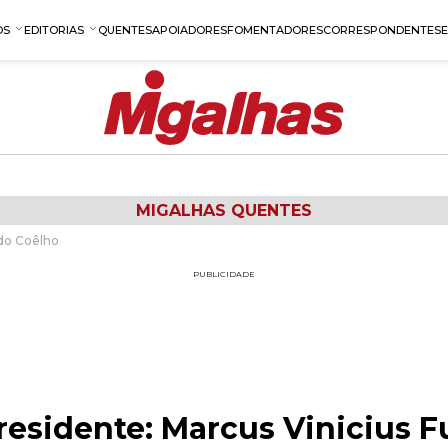
OS
EDITORIAS
QUENTES
APOIADORES
FOMENTADORES
CORRESPONDENTES
MIGALHAS QUENTES
ado Coêlho
PUBLICIDADE
esidente: Marcus Vinicius F