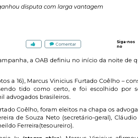
I ganhou disputa com larga vantagem
Siga-nos
Comentar
no
mpanha, a OAB definiu no início da noite de 
s a 16), Marcus Vinicius Furtado Coêlho – cons
ndo tido como certo, e foi escolhido por s
il advogados brasileiros.
rtado Coêlho, foram eleitos na chapa os advog
ereira de Souza Neto
(secretário-geral), Cláudio
ildo Ferreira(tesoureiro).