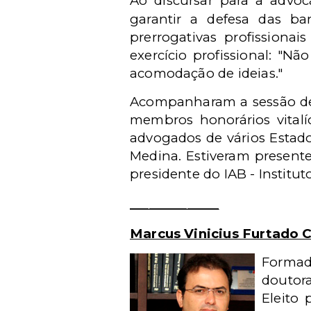
Ao discursar para a advo
garantir a defesa das b
prerrogativas profission
exercício profissional: "
Não
acomodação de ideias."
Acompanharam a sessão de e
membros honorários vitalíc
advogados de vários Estado
Medina. Estiveram presente
presidente do IAB - Institu
______________
Marcus Vinicius Furtado 
Formad
doutor
Eleito