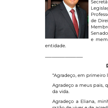
Secret
Legisl
Profess
de Dire
Membro
Senado 
e memb
entidade.
_________________
“Agradeço, em primeiro l
Agradeço a meus pais,
da vida.
Agradeço a Eliana, min
razão de viver e de acred