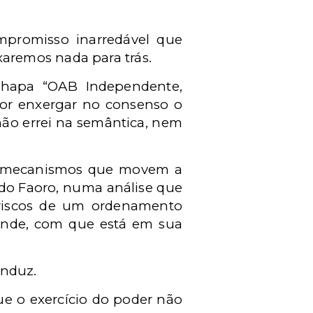
mpromisso inarredável que
xaremos nada para trás.
chapa “OAB Independente,
por enxergar no consenso o
não errei na semântica, nem
os mecanismos que movem a
ndo Faoro, numa análise que
 riscos de um ordenamento
funde, com que está em sua
onduz.
ue o exercício do poder não