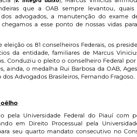
cacia
Marcus Vinicius afirmou
(
v. íntegra abixo
),
andeiras que a OAB sempre levantou, quais 
ais dos advogados, a manutenção do exame 
 chegamos a esse ponto de nossas vidas pa
leição os 81 conselheiros Federais, os presiden
ios da entidade, familiares de Marcus Vinici
s. Conduziu o pleito o conselheiro Federal p
s, ainda, o medalha Rui Barbosa da OAB, Ages
to dos Advogados Brasileiros, Fernando Fragoso.
Coêlho
o pela Universidade Federal do Piauí com 
ando em Direito Processual pela Universida
 para seu quarto mandato consecutivo no Cons