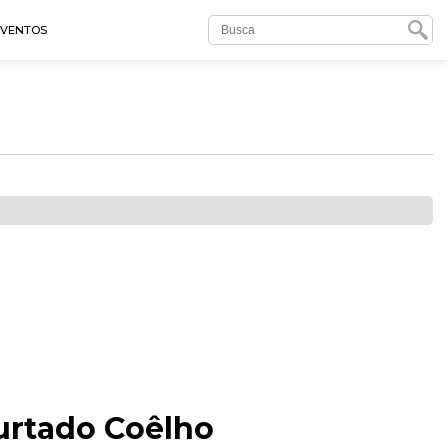
EVENTOS
urtado Coêlho