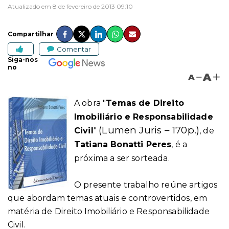
Atualizado em 8 de fevereiro de 2013 09:10
Compartilhar
Comentar
Siga-nos
no
A
A
A obra
"
Temas de Direito
Imobiliário e Responsabilidade
(Lumen Juris – 170p.)
Civil
"
, de
Tatiana Bonatti Peres
, é a
próxima a ser sorteada.
O presente trabalho reúne artigos
que abordam temas atuais e controvertidos, em
matéria de Direito Imobiliário e Responsabilidade
Civil.