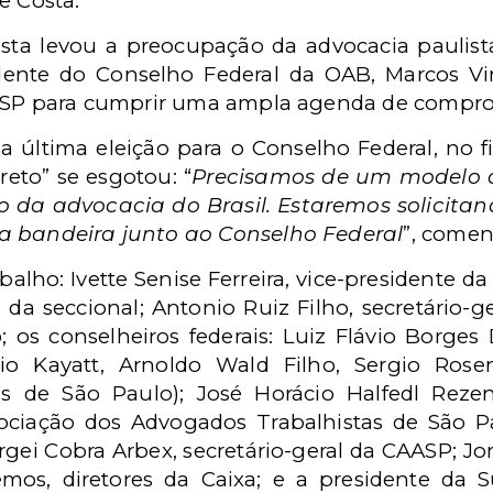
se Costa.
sta levou a preocupação da advocacia paulis
sidente do Conselho Federal da OAB, Marcos Vi
ou SP para cumprir uma ampla agenda de compro
 última eleição para o Conselho Federal, no f
reto” se esgotou: “
Precisamos de um modelo 
da advocacia do Brasil. Estaremos solicitan
a bandeira junto ao Conselho Federal
”, comen
lho: Ivette Senise Ferreira, vice-presidente da
l da seccional; Antonio Ruiz Filho, secretário-g
o; os conselheiros federais: Luiz Flávio Borges 
io Kayatt, Arnoldo Wald Filho, Sergio Rose
s de São Paulo); José Horácio Halfedl Rezen
sociação dos Advogados Trabalhistas de São 
rgei Cobra Arbex, secretário-geral da CAASP; Jor
mos, diretores da Caixa; e a presidente da 