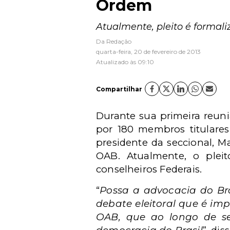
Ordem
Atualmente, pleito é formali
Da Redação
quarta-feira, 20 de fevereiro de 2013
Atualizado às 09:10
Compartilhar
Durante sua primeira reuni
por 180 membros titulares
presidente da seccional, Ma
OAB. Atualmente, o pleit
conselheiros Federais.
“
Possa a advocacia do Br
debate eleitoral que é im
OAB, que ao longo de se