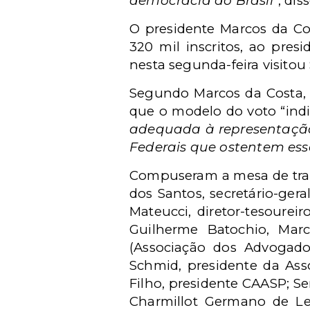
democracia do Brasil
”, dis
O presidente Marcos da Co
320 mil inscritos, ao pre
nesta segunda-feira visit
Segundo Marcos da Costa, a
que o modelo do voto “indi
adequada à representação 
Federais que ostentem ess
Compuseram a mesa de traba
dos Santos, secretário-gera
Mateucci, diretor-tesoureir
Guilherme Batochio, Marc
(Associação dos Advogado
Schmid, presidente da As
Filho, presidente CAASP; Se
Charmillot Germano de Le