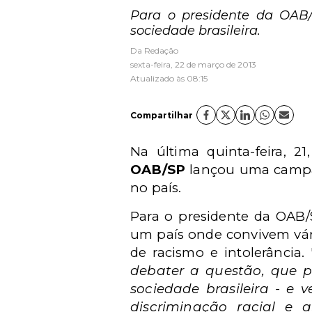
Para o presidente da OAB/
sociedade brasileira.
Da Redação
sexta-feira, 22 de março de 2013
Atualizado às 08:15
Compartilhar
Na última quinta-feira, 2
OAB/SP
lançou uma campan
no país.
Para o presidente da OAB/S
um país onde convivem vári
de racismo e intolerância. 
debater a questão, que p
sociedade brasileira - e
discriminação racial e 