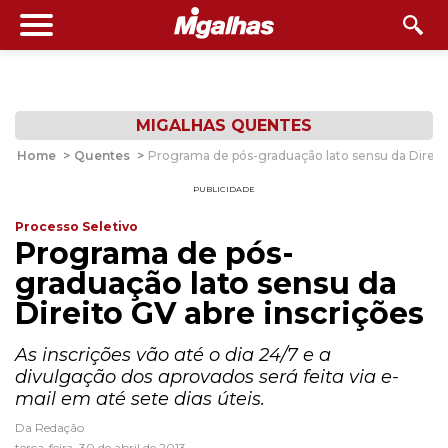
MIGALHAS QUENTES
Home
>
Quentes
>
Programa de pós-graduação lato sensu da Direito
PUBLICIDADE
Processo Seletivo
Programa de pós-
graduação lato sensu da
Direito GV abre inscrições
As inscrições vão até o dia 24/7 e a
divulgação dos aprovados será feita via e-
mail em até sete dias úteis.
Da Redação
terça-feira, 30 de abril de 2013