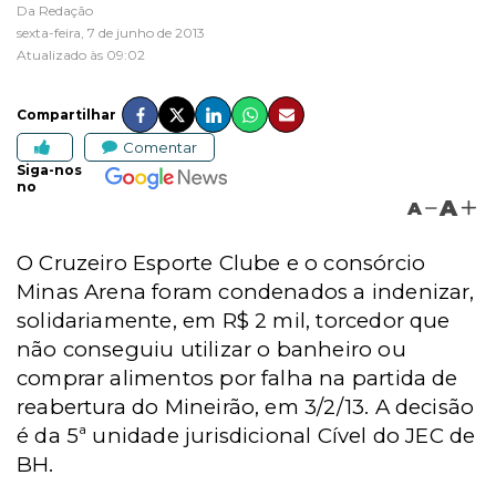
Da Redação
sexta-feira, 7 de junho de 2013
Atualizado às 09:02
Compartilhar
Comentar
Siga-nos
no
A
A
O Cruzeiro Esporte Clube e o consórcio
Minas Arena foram condenados a indenizar,
solidariamente, em R$ 2 mil, torcedor que
não conseguiu utilizar o banheiro ou
comprar alimentos por falha na partida de
reabertura do Mineirão, em 3/2/13. A decisão
é da 5ª unidade jurisdicional Cível do JEC de
BH.