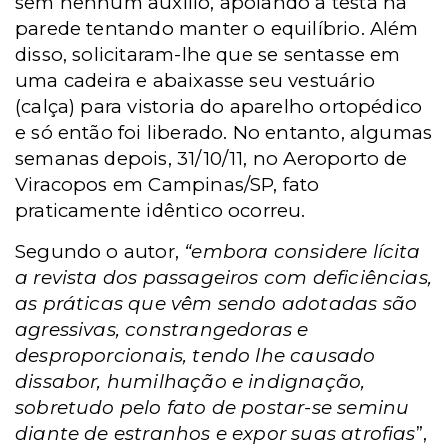
sem nenhum auxílio, apoiando a testa na
parede tentando manter o equilíbrio. Além
disso, solicitaram-lhe que se sentasse em
uma cadeira e abaixasse seu vestuário
(calça) para vistoria do aparelho ortopédico
e só então foi liberado. No entanto,
a
lgumas
semanas depois, 31/10/11, no Aeroporto de
Viracopos em Campinas/SP, fato
praticamente idêntico ocorreu.
Segundo o autor,
“embora considere lícita
a revista dos passageiros com deficiências,
as práticas que vêm sendo adotadas são
agressivas, constrangedoras e
desproporcionais, tendo lhe causado
dissabor, humilhação e indignação,
sobretudo pelo fato de postar-se seminu
diante de estranhos e expor suas atrofias
”,