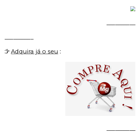
__________
__________
Adquira já o seu
:
__________