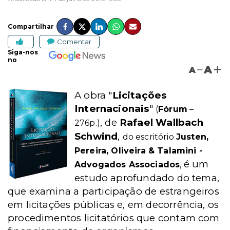
Compartilhar
Comentar
Siga-nos
no
A
A
A obra "
Licitações
Internacionais
"
(
Fórum
–
, de
Rafael Wallbach
276p.)
Schwind
,
do escritório
Justen,
Pereira, Oliveira & Talamini -
é um
Advogados Associados
,
estudo aprofundado do tema,
que examina a participação de estrangeiros
em licitações públicas e, em decorrência, os
procedimentos licitatórios que contam com