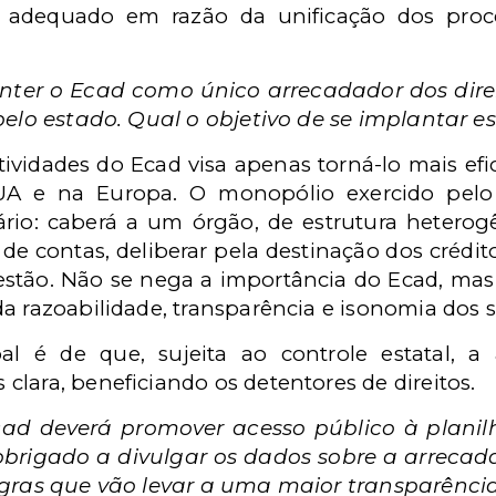
e adequado em razão da unificação dos proce
nter o Ecad como único arrecadador dos direit
pelo estado. Qual o objetivo de se implantar e
ividades do Ecad visa apenas torná-lo mais efi
EUA e na Europa. O monopólio exercido pel
rário: caberá a um órgão, de estrutura heterog
e de contas, deliberar pela destinação dos crédit
estão. Não se nega a importância do Ecad, mas
a razoabilidade, transparência e isonomia dos s
al é de que, sujeita ao controle estatal, a 
lara, beneficiando os detentores de direitos.
cad deverá promover acesso público à plani
 obrigado a divulgar os dados sobre a arrec
regras que vão levar a uma maior transparênci