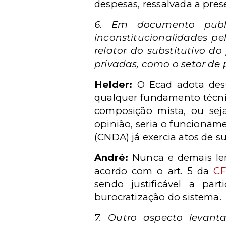
despesas, ressalvada a pres
6. Em documento publi
inconstitucionalidades pe
relator do substitutivo d
privadas, como o setor de 
Helder:
O Ecad adota desse
qualquer fundamento técnic
composição mista, ou seja
opinião, seria o funcioname
(CNDA) já exercia atos de su
André:
Nunca e demais lemb
acordo com o art. 5 da
CF
sendo justificável a pa
burocratização do sistema.
7. Outro aspecto levant