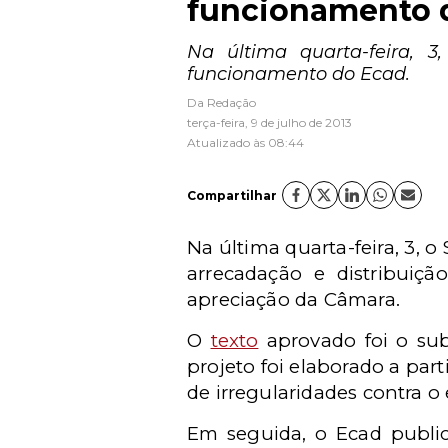
funcionamento 
Na última quarta-feira, 
funcionamento do Ecad.
Da Redação
terça-feira, 9 de julho de 2013
Atualizado às 08:44
Compartilhar
Na última quarta-feira, 3,
arrecadação e distribuiçã
apreciação da Câmara.
O
texto
aprovado foi o sub
projeto foi elaborado a par
de irregularidades contra o e
Em seguida, o Ecad publ