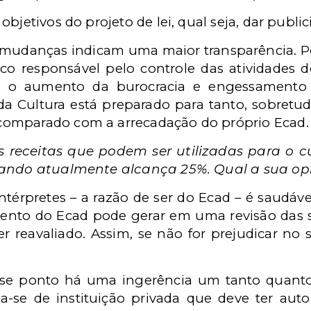
bjetivos do projeto de lei, qual seja, dar publi
 mudanças indicam uma maior transparência. Po
ico responsável pelo controle das atividades
te o aumento da burocracia e engessamento 
 da Cultura está preparado para tanto, sobret
omparado com a arrecadação do próprio Ecad.
as receitas que podem ser utilizadas para o c
uando atualmente alcança 25%. Qual a sua op
ntérpretes – a razão de ser do Ecad – é saudáv
nto do Ecad pode gerar em uma revisão das su
er reavaliado. Assim, se não for prejudicar no
e ponto há uma ingerência um tanto quanto 
ta-se de instituição privada que deve ter aut