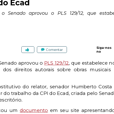
do Ecad
3, o Senado aprovou o PLS 129/12, que estab
Siga-nos
Comentar
no
 o Senado aprovou o
PLS 129/12
, que estabelece n
o dos direitos autorais sobre obras musicai
stitutivo do relator, senador Humberto Costa 
tir do trabalho da CPI do Ecad, criada pelo Sena
scritório.
icou um
documento
em seu site apresentand