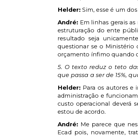
Helder:
Sim, esse é um dos o
André:
Em linhas gerais as
estruturação do ente públ
resultado seja unicamen
questionar se o Ministério
orçamento ínfimo quando c
5. O texto reduz o teto d
que passa a ser de 15%, q
Helder:
Para os autores e i
administração e funcioname
custo operacional deverá s
estou de acordo.
André:
Me parece que ness
Ecad pois, novamente, tra