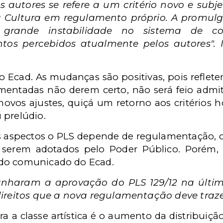
s autores se refere a um critério novo e subj
da Cultura em regulamento próprio. A promulga
o grande instabilidade no sistema de c
tos percebidos atualmente pelos autores". I
 Ecad. As mudanças são positivas, pois reflet
ementadas não derem certo, não será feio admit
novos ajustes, quiçá um retorno aos critérios 
 prelúdio.
s aspectos o PLS depende de regulamentação, o
a serem adotados pelo Poder Público. Porém
do comunicado do Ecad.
anharam a aprovação do PLS 129/12 na últim
direitos que a nova regulamentação deve traze
ra a classe artística é o aumento da distribuiçã