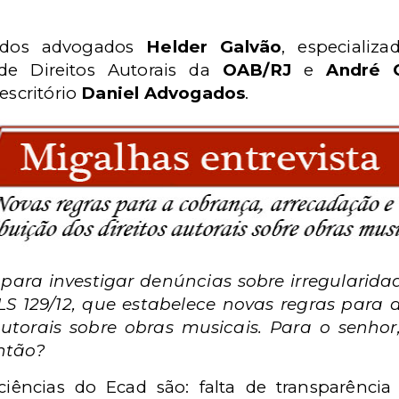
o dos advogados
Helder Galvão
, especializ
de Direitos Autorais da
OAB/RJ
e
André O
escritório
Daniel Advogados
.
para investigar denúncias sobre irregularida
LS 129/12, que estabelece novas regras para
 autorais sobre obras musicais. Para o senhor
então?
ciências do Ecad são: falta de transparênci