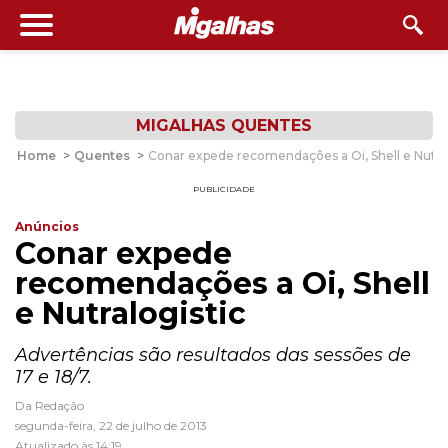
MIGALHAS QUENTES
Home
>
Quentes
>
Conar expede recomendações a Oi, Shell e Nutral
PUBLICIDADE
Anúncios
Conar expede
recomendações a Oi, Shell
e Nutralogistic
Advertências são resultados das sessões de
17 e 18/7.
Da Redação
segunda-feira, 22 de julho de 2013
Atualizado às 14:19