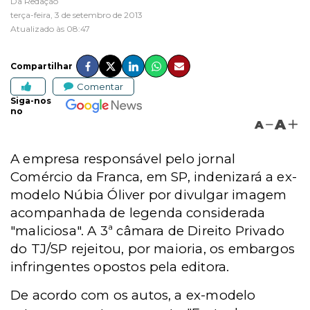
Da Redação
terça-feira, 3 de setembro de 2013
Atualizado às 08:47
Compartilhar
Comentar
Siga-nos
no
A
A
A empresa responsável pelo jornal
Comércio da Franca, em SP, indenizará a ex-
modelo Núbia Óliver por divulgar imagem
acompanhada de legenda considerada
"maliciosa". A 3ª câmara de Direito Privado
do TJ/SP rejeitou, por maioria, os embargos
infringentes opostos pela editora.
De acordo com os autos, a ex-modelo