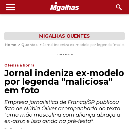
MIGALHAS QUENTES
Home
>
Quentes
>
Jornal indeniza ex-modelo por legenda "malicios
PUBLICIDADE
Ofensa à honra
Jornal indeniza ex-modelo
por legenda "maliciosa"
em foto
Empresa jornalística de Franca/SP publicou
foto de Núbia Óliver acompanhada do texto
"uma mão masculina com aliança abraça a
ex-atriz; e isso ainda na pré-festa".