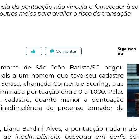
ncia da pontuação não vincula o fornecedor à c
outros meios para avaliar o risco da transação.
Siga-nos
Comentar
no
marca de São João Batista/SC negou
rais a um homem que teve seu cadastro
 Serasa, chamada Concentre Scoring, que
rminada pontuação entre 0 a 1.000. Pelas
lo cadastro, quanto menor a pontuação
 inadimplência do pretenso tomador de
o, Liana Bardini Alves, a pontuação nada mai
e de inadimplência, baseada em perfis se