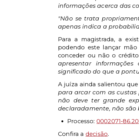
informações acerca das c
"Não se trata propriamen
apenas indica a probabili
Para a magistrada, a exis
podendo este lançar mão d
conceder ou não o crédit
apresentar informações 
significado do que a pont
A juíza ainda salientou qu
para arcar com as custas 
não deve ter grande exp
declaradamente, não são b
Processo:
0002071-86.20
Confira a
decisão
.