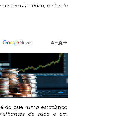
oncessão do crédito, podendo
A
A
s é do que
"uma estatística
melhantes de risco e em