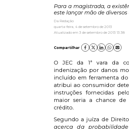
Para a magistrada, a existê
este lançar mão de diversos 
Da Redação
quarta-feira, 4 de setembro de 2013
Atualizado em 3 de setembro de 2013 13:38
Compartilhar
O JEC da 1ª vara da co
indenização por danos mo
incluído em ferramenta do
atribui ao consumidor dete
instruções fornecidas pe
maior seria a chance de
crédito.
Segundo a juíza de Direit
acerca da probabilidad