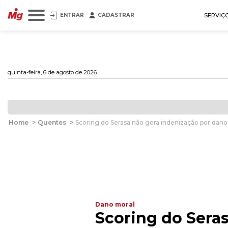
ENTRAR
CADASTRAR
SERVIÇ
quinta-feira, 6 de agosto de 2026
Home
>
Quentes
>
Scoring do Serasa não gera indenização por dano
Dano moral
Scoring do Sera