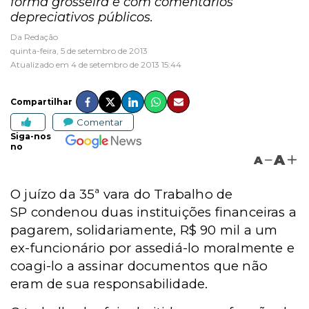
forma grosseira e com comentários
depreciativos públicos.
Da Redação
quinta-feira, 5 de setembro de 2013
Atualizado em 4 de setembro de 2013 15:44
Compartilhar
Comentar
Siga-nos
no
A
A
O juízo da 35ª vara do Trabalho de
SP condenou duas instituições financeiras a
pagarem, solidariamente, R$ 90 mil a um
ex-funcionário por assediá-lo moralmente e
coagi-lo a assinar documentos que não
eram de sua responsabilidade.