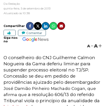
Da Redação
quinta-feira, 5 de setembro de 2013
Atualizado às 10:38
Compartilhar
Comentar
Siga-nos
no
A
A
O conselheiro do CNJ Guilherme Calmon
Nogueira da Gama deferiu liminar para
suspender processo eleitoral no TJ/SP.
Concessão se deu em pedido de
providências ajuizado pelo desembargador
José Damião Pinheiro Machado Cogan, que
a resolução 606/13 do referido
afirma que
Tribunal viola o princípio da anualidade da