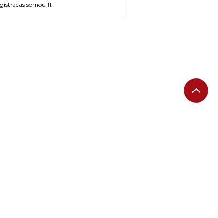
gistradas somou 11.
FAÇA PARTE!
CADASTRE-SE