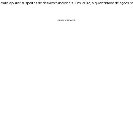
ara apurar suspeitas de desvios funcionais. Em 2012, a quantidade de ações re
PUBLICIDADE
FAÇA PARTE!
CADASTRE-SE