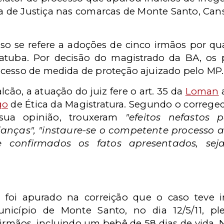
ia de Justiça nas comarcas de Monte Santo, Ca
o se refere a adoções de cinco irmãos por qua
tuba. Por decisão do magistrado da BA, os 
cesso de medida de proteção ajuizado pelo MP.
lcão, a atuação do juiz fere o art. 35 da
Loman
go
de Ética da Magistratura. Segundo o correged
 sua opinião, trouxeram
"efeitos nefastos 
ianças",
"instaure-se o competente processo ad
 confirmados os fatos apresentados, sej
foi apurado na correição que o caso teve 
nicípio de Monte Santo, no dia 12/5/11, pl
 irmãos, incluindo um bebê de 58 dias de vida.