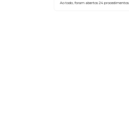
Ao todo, foram abertos 24 procedimentos p
FAÇA PARTE!
CADASTRE-SE