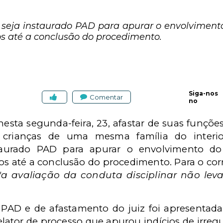
seja instaurado PAD para apurar o envolvimento
s até a conclusão do procedimento.
Siga-nos
Comentar
no
esta segunda-feira, 23, afastar de suas funçõe
o crianças de uma mesma família do interi
taurado PAD para apurar o envolvimento do
s até a conclusão do procedimento. Para o corr
"a avaliação da conduta disciplinar não lev
PAD e de afastamento do juiz foi apresentada
elator de processo que apurou indícios de irreg