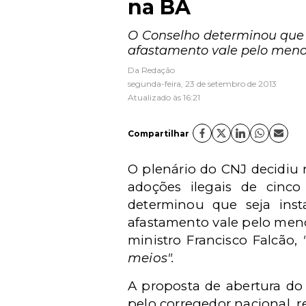
na BA
O Conselho determinou que 
afastamento vale pelo meno
Da Redação
segunda-feira, 23 de setembro de 2013
Atualizado às 16:21
Compartilhar
O plenário do CNJ decidiu n
adoções ilegais de cinc
determinou que seja ins
afastamento vale pelo meno
ministro Francisco Falcão,
meios".
A proposta de abertura do 
pelo corregedor nacional, r