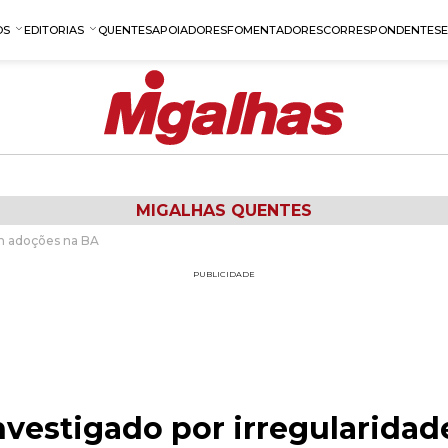
OS
EDITORIAS
QUENTES
APOIADORES
FOMENTADORES
CORRESPONDENTES
MIGALHAS QUENTES
em adoções na BA
PUBLICIDADE
investigado por irregularida