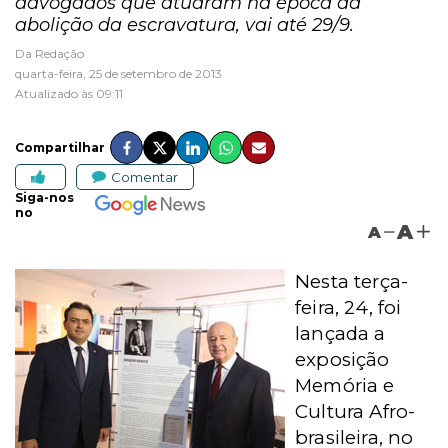
advogados que atuaram na época da
abolição da escravatura, vai até 29/9.
Da Redação
quarta-feira, 25 de setembro de 2013
Atualizado às 09:11
Compartilhar
Comentar
Siga-nos
no
A
A
Nesta terça-
feira, 24, foi
lançada a
exposição
Memória e
Cultura Afro-
brasileira, no